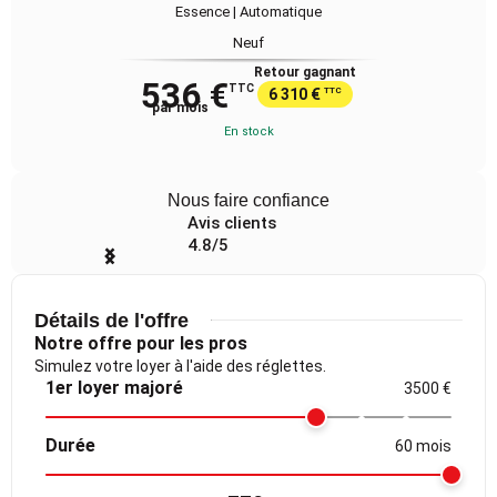
Essence | Automatique
Neuf
Retour gagnant
536 €
TTC
6 310 €
TTC
par mois
En stock
Nous faire confiance
Avis clients
4.8/5
Item
1
of
Détails de l'offre
4
Notre offre pour les pros
Simulez votre loyer à l'aide des réglettes.
1er loyer majoré
3500 €
Durée
60 mois