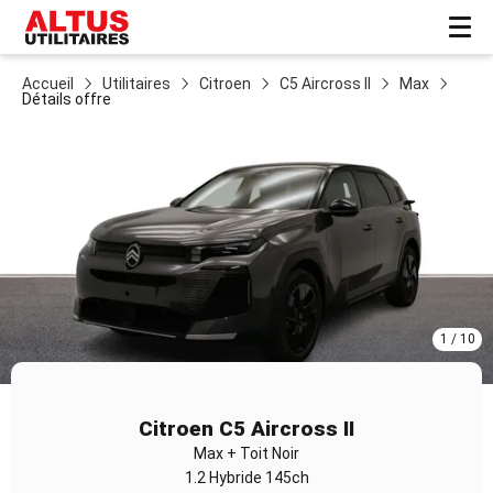
Accueil
Utilitaires
Citroen
C5 Aircross II
Max
Détails offre
1 / 10
Item
1
Citroen C5 Aircross II
of
Max + Toit Noir
10
1.2 Hybride 145ch