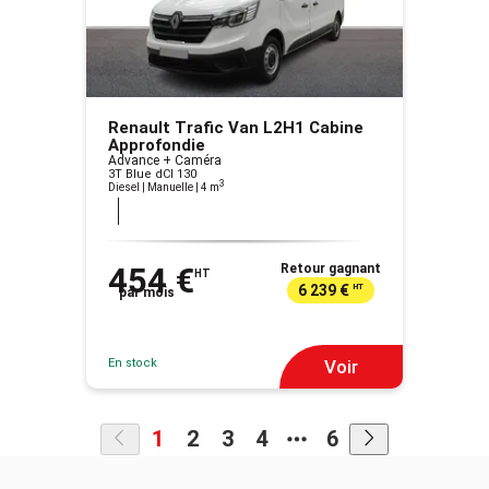
Renault Trafic Van L2H1 Cabine
Approfondie
Advance + Caméra
3T Blue dCI 130
3
Diesel | Manuelle
| 4 m
454 €
Retour gagnant
HT
6 239 €
HT
par mois
En stock
Voir
1
2
3
4
6