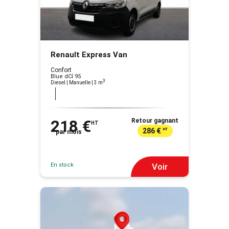
Renault Express Van
Confort
Blue dCI 95
3
Diesel | Manuelle
| 3 m
218 €
Retour gagnant
HT
286 €
HT
par mois
En stock
Voir