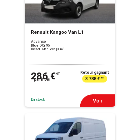
Renault Kangoo Van L1
Advance
Blue DCi 95
3
Diesel | Manuelle
| 3 m
286 €
Retour gagnant
HT
3 788 €
HT
par mois
En stock
Voir