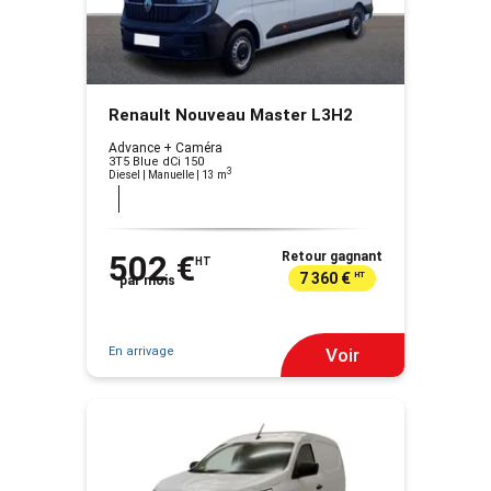
Renault Nouveau Master L3H2
Advance + Caméra
3T5 Blue dCi 150
3
Diesel | Manuelle
| 13 m
502 €
Retour gagnant
HT
7 360 €
HT
par mois
En arrivage
Voir