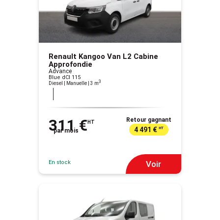
Renault Kangoo Van L2 Cabine
Approfondie
Advance
Blue dCI 115
3
Diesel | Manuelle
| 3 m
311 €
Retour gagnant
HT
4 491 €
HT
par mois
En stock
Voir