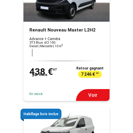
Renault Nouveau Master L2H2
Advance + Caméra
3T3 Blue dCI 150
3
Diesel | Manuelle
| 10 m
438 €
Retour gagnant
HT
7 246 €
HT
par mois
En stock
Voir
Habillage bois inclus