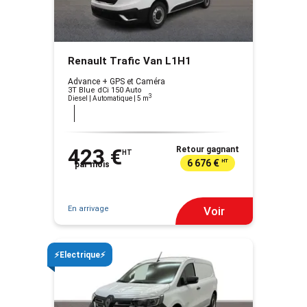
Renault Trafic Van L1H1
Advance + GPS et Caméra
3T Blue dCi 150 Auto
3
Diesel | Automatique
| 5 m
423 €
Retour gagnant
HT
6 676 €
HT
par mois
En arrivage
Voir
⚡Electrique⚡