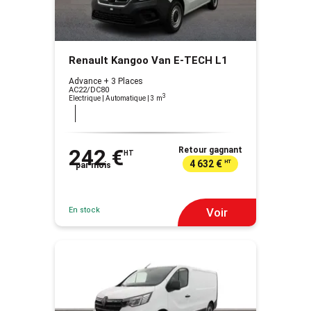
Renault Kangoo Van E-TECH L1
Advance + 3 Places
AC22/DC80
3
Electrique | Automatique
| 3 m
242 €
Retour gagnant
HT
4 632 €
HT
par mois
En stock
Voir