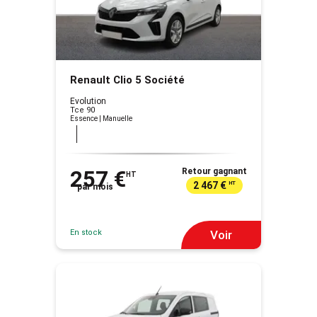
Renault Clio 5 Société
Evolution
Tce 90
Essence | Manuelle
257 €
Retour gagnant
HT
2 467 €
HT
par mois
En stock
Voir