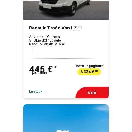
Renault Trafic Van L2H1
Advance + Caméra
3T Blue dCI 150 Auto
3
Diesel | Automatique
| 6 m
445 €
Retour gagnant
HT
6 334 €
HT
par mois
En stock
Voir