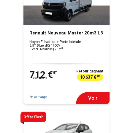
Renault Nouveau Master 20m3 L3
Hayon Elévateur + Porte latérale
3.5T Blue dCi 170CV
3
Diesel | Manuelle
| 20 m
712 €
Retour gagnant
HT
10 637 €
HT
par mois
En arrivage
Voir
Offre Flash