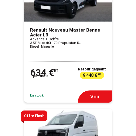
Renault Nouveau Master Benne
Acier L3
Advance + Coffre
3.5T Blue dCi 170 Propulsion RJ
Diesel | Manuelle
634 €
Retour gagnant
HT
9 448 €
HT
par mois
En stock
Voir
Offre Flash