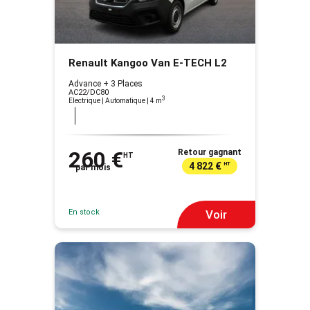
Renault Kangoo Van E-TECH L2
Advance + 3 Places
AC22/DC80
3
Electrique | Automatique
| 4 m
260 €
Retour gagnant
HT
4 822 €
HT
par mois
En stock
Voir