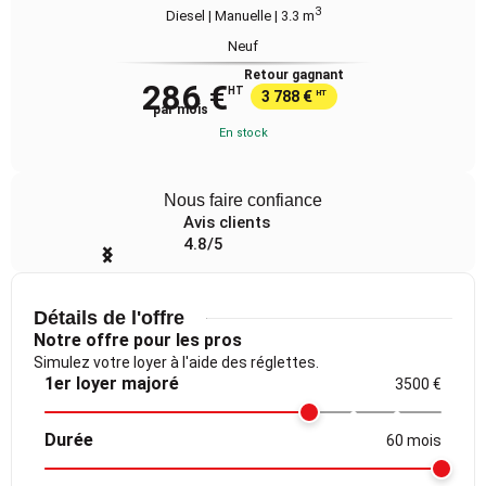
3
Diesel | Manuelle
| 3.3 m
Neuf
Retour gagnant
286 €
HT
3 788 €
HT
par mois
En stock
Nous faire confiance
Avis clients
4.8/5
Item
1
of
Détails de l'offre
4
Notre offre pour les pros
Simulez votre loyer à l'aide des réglettes.
1er loyer majoré
3500 €
Durée
60 mois