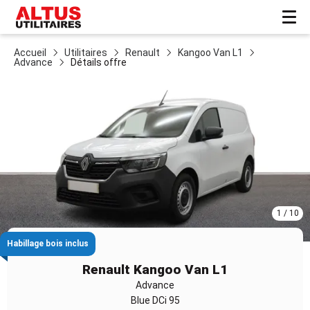
Accueil
Utilitaires
Renault
Kangoo Van L1
Advance
Détails offre
1 / 10
Habillage bois inclus
Item
1
Renault Kangoo Van L1
of
Advance
10
Blue DCi 95