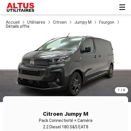
Accueil
Utilitaires
Citroen
Jumpy M
Fourgon
Détails offre
1 / 6
Item
1
Citroen Jumpy M
of
Pack Connectivité + Caméra
6
2.2 Diesel 180 S&S EAT8