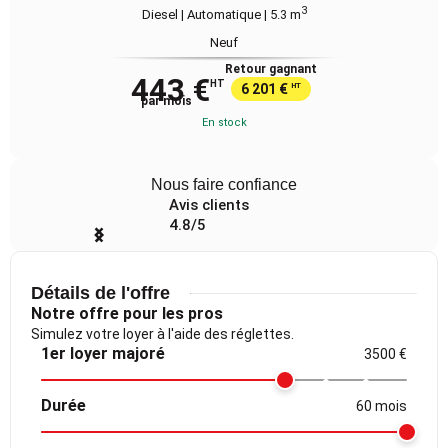
3
Diesel | Automatique
| 5.3 m
Neuf
Retour gagnant
443 €
HT
6 201 €
HT
par mois
En stock
Nous faire confiance
Avis clients
4.8/5
Item
1
of
Détails de l'offre
4
Notre offre pour les pros
Simulez votre loyer à l'aide des réglettes.
1er loyer majoré
3500 €
Durée
60 mois