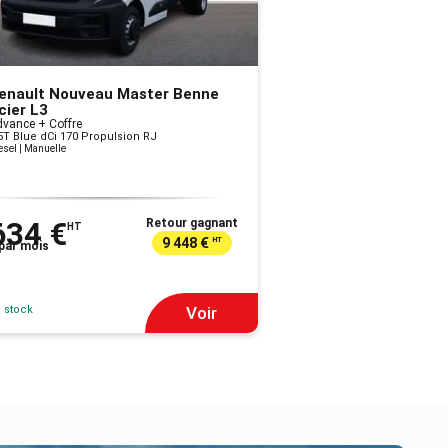
enault Nouveau Master Benne
cier L3
vance + Coffre
5T Blue dCi 170 Propulsion RJ
esel | Manuelle
634 €
Retour gagnant
HT
9 448 €
HT
par mois
 stock
Voir