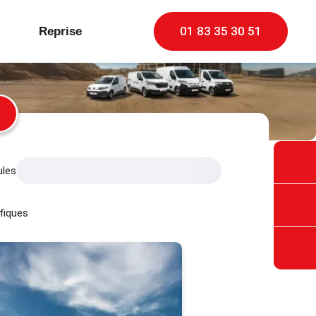
01 83 35 30 51
Reprise
ules
fiques