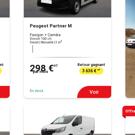
Peugeot Partner M
Fourgon + Caméra
Diesel 100 ch
3
Diesel | Manuelle
| 3 m
nt
298 €
Retour gagnant
HT
3 636 €
HT
par mois
En stock
Voir
Offre