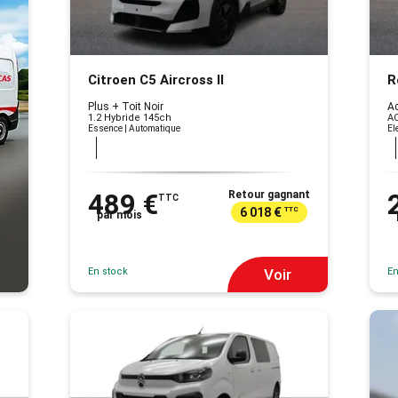
Citroen C5 Aircross II
R
Plus + Toit Noir
Ad
1.2 Hybride 145ch
A
Essence | Automatique
El
489 €
Retour gagnant
TTC
6 018 €
TTC
par mois
En stock
En
Voir