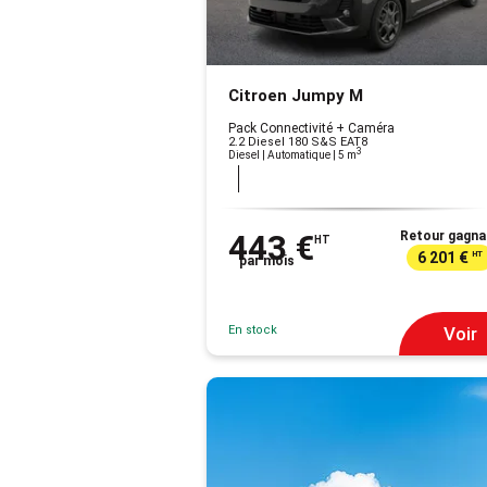
Citroen Jumpy M
Pack Connectivité + Caméra
2.2 Diesel 180 S&S EAT8
3
Diesel | Automatique
| 5 m
443 €
Retour gagna
HT
6 201 €
HT
par mois
En stock
Voir