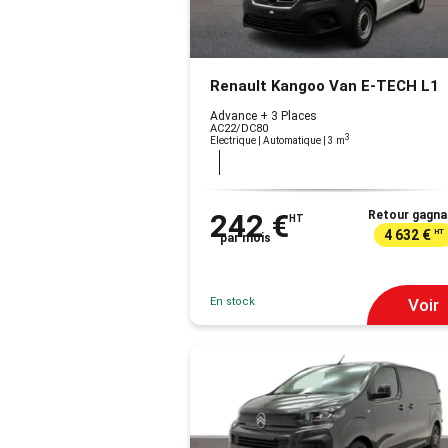
Renault Kangoo Van E-TECH L1
Advance + 3 Places
AC22/DC80
3
Electrique | Automatique
| 3 m
242 €
Retour gagna
HT
4 632 €
HT
par mois
En stock
Voir