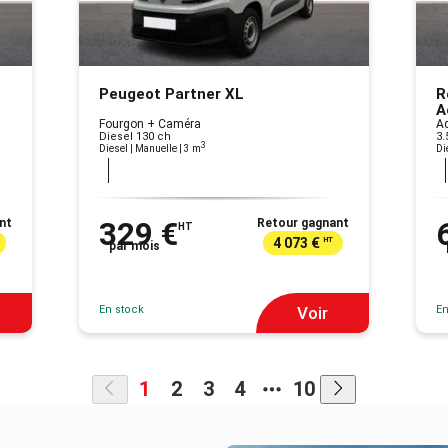
Peugeot Partner XL
R
A
Fourgon + Caméra
Ad
Diesel 130 ch
3.
3
Di
Diesel | Manuelle
| 3 m
nt
329 €
Retour gagnant
HT
4 073 €
HT
par mois
En stock
En
Voir
1
2
3
4
10