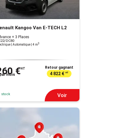
enault Kangoo Van E-TECH L2
vance + 3 Places
C22/DC80
3
ectrique | Automatique
| 4 m
260 €
Retour gagnant
HT
4 822 €
HT
par mois
 stock
Voir