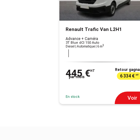
Renault Trafic Van L2H1
Advance + Caméra
3T Blue dCI 150 Auto
3
Diesel | Automatique
| 6 m
445 €
Retour gagna
HT
6 334 €
HT
par mois
En stock
Voir