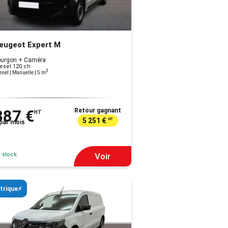
eugeot Expert M
ourgon + Caméra
esel 120 ch
3
esel | Manuelle
| 5 m
387 €
Retour gagnant
HT
5 251 €
HT
par mois
 stock
Voir
trique⚡