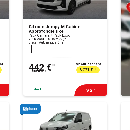
Citroen Jumpy M Cabine
Approfondie fixe
Pack Caméra + Pack Look
2.2 Diesel 180 Boîte Auto.
3
Diesel | Automatique
| 3 m
nt
442 €
Retour gagnant
HT
6 771 €
HT
par mois
En stock
Voir
3️⃣places