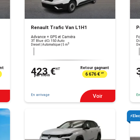
Renault Trafic Van L1H1
P
Advance + GPS et Caméra
F
3T Blue dCi 150 Auto
Di
3
Diesel | Automatique
| 5 m
Di
nt
423 €
Retour gagnant
HT
6 676 €
HT
par mois
En arrivage
En
Voir
⚡Elec