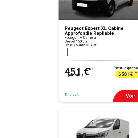
Peugeot Expert XL Cabine
Approfondie Repliable
Fourgon + Caméra
Diesel 150 ch
3
Diesel | Manuelle
| 4 m
451 €
Retour gagna
HT
6 581 €
HT
par mois
En stock
Voir