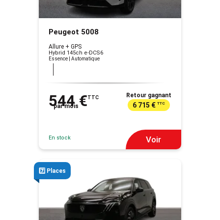
Peugeot 5008
Allure + GPS
Hybrid 145ch e-DCS6
Essence | Automatique
544 €
Retour gagnant
TTC
6 715 €
TTC
par mois
En stock
Voir
7️⃣ Places