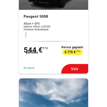
Peugeot 5008
Allure + GPS
Hybrid 145ch e-DCS6
Essence | Automatique
544 €
Retour gagnant
TTC
6 715 €
TTC
par mois
En stock
Voir