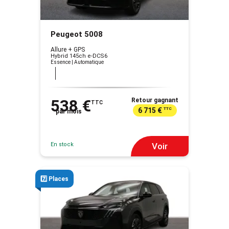
Peugeot 5008
Allure + GPS
Hybrid 145ch e-DCS6
Essence | Automatique
538 €
Retour gagnant
TTC
6 715 €
TTC
par mois
En stock
Voir
7️⃣ Places