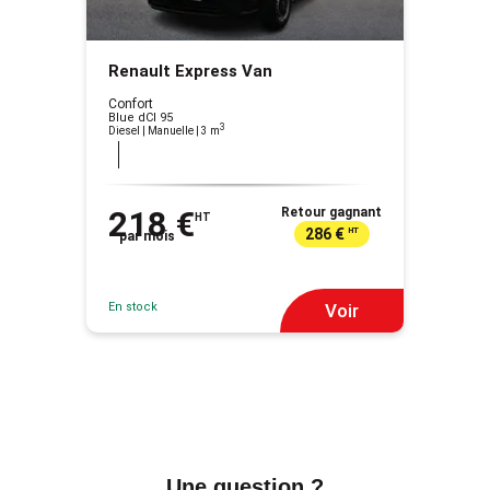
Renault Express Van
Confort
Blue dCI 95
3
Diesel | Manuelle
| 3 m
218 €
Retour gagnant
HT
286 €
HT
par mois
En stock
Voir
Une question ?