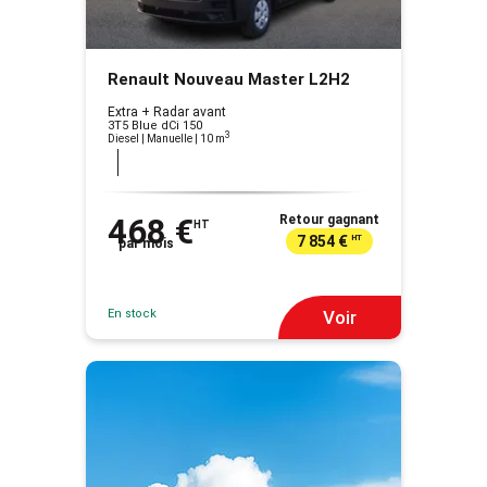
Renault Nouveau Master L2H2
Extra + Radar avant
3T5 Blue dCi 150
3
Diesel | Manuelle
| 10 m
468 €
Retour gagnant
HT
7 854 €
HT
par mois
En stock
Voir