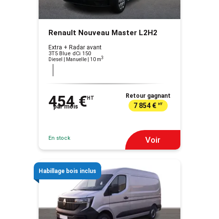
Renault Nouveau Master L2H2
Extra + Radar avant
3T5 Blue dCi 150
3
Diesel | Manuelle
| 10 m
454 €
Retour gagnant
HT
7 854 €
HT
par mois
En stock
Voir
Habillage bois inclus