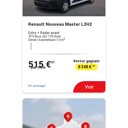
Renault Nouveau Master L2H2
Extra + Radar avant
3T5 Blue dCi 170 Auto
3
Diesel | Automatique
| 10 m
515 €
Retour gagnant
HT
8 348 €
HT
par mois
En arrivage
Voir