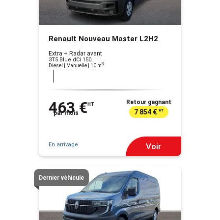
Renault Nouveau Master L2H2
Extra + Radar avant
3T5 Blue dCi 150
3
Diesel | Manuelle
| 10 m
463 €
Retour gagnant
HT
7 854 €
HT
par mois
En arrivage
Voir
Dernier véhicule