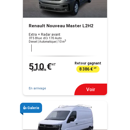
Renault Nouveau Master L2H2
Extra + Radar avant
3T5 Blue dCi 170 Auto
3
Diesel | Automatique
| 10 m
510 €
Retour gagnant
HT
8 386 €
HT
par mois
En arrivage
Voir
👍 Galerie