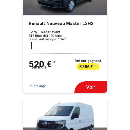
Renault Nouveau Master L2H2
Extra + Radar avant
3T5 Blue dCi 170 Auto
3
Diesel | Automatique
| 10 m
520 €
Retour gagnant
HT
8 386 €
HT
par mois
En arrivage
Voir