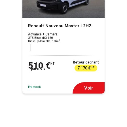
Renault Nouveau Master L2H2
Advance + Caméra
3T5 Blue dCi 150
3
Diesel | Manuelle
| 10 m
510 €
Retour gagnant
HT
7 170 €
HT
par mois
En stock
Voir