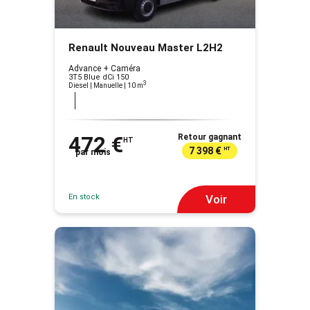
Renault Nouveau Master L2H2
Advance + Caméra
3T5 Blue dCi 150
3
Diesel | Manuelle
| 10 m
472 €
Retour gagnant
HT
7 398 €
HT
par mois
En stock
Voir