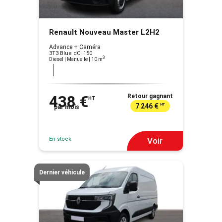
Renault Nouveau Master L2H2
Advance + Caméra
3T3 Blue dCI 150
3
Diesel | Manuelle
| 10 m
438 €
Retour gagnant
HT
7 246 €
HT
par mois
En stock
Voir
Dernier véhicule