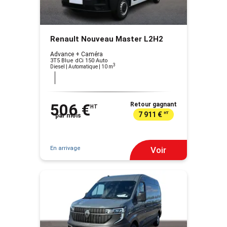
Renault Nouveau Master L2H2
Advance + Caméra
3T5 Blue dCi 150 Auto
3
Diesel | Automatique
| 10 m
506 €
Retour gagnant
HT
7 911 €
HT
par mois
En arrivage
Voir