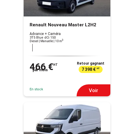
Renault Nouveau Master L2H2
Advance + Caméra
3T5 Blue dCi 150
3
Diesel | Manuelle
| 10 m
466 €
Retour gagnant
HT
7 398 €
HT
par mois
En stock
Voir