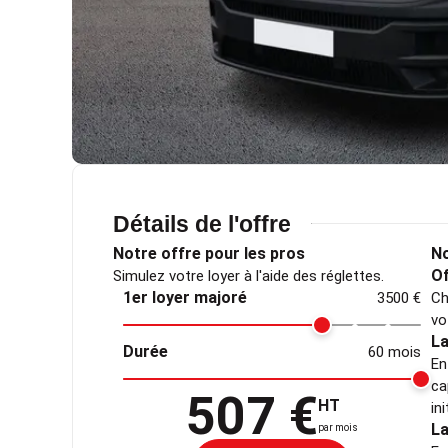
Détails de l'offre
Notre offre pour les pros
No
Of
Simulez votre loyer à l'aide des réglettes.
1er loyer majoré
3500 €
Ch
vo
La
Durée
60 mois
En
ca
507 €
HT
in
La
par mois