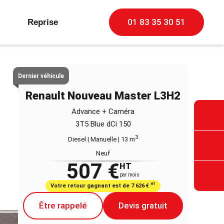
01 83 35 30 51
Reprise
Dernier véhicule
Renault Nouveau Master L3H2
Advance + Caméra
3T5 Blue dCi 150
3
Diesel | Manuelle
| 13 m
Neuf
507 €
HT
par mois
HT
Votre retour gagnant est de 7 626 €
Être rappelé
Devis gratuit