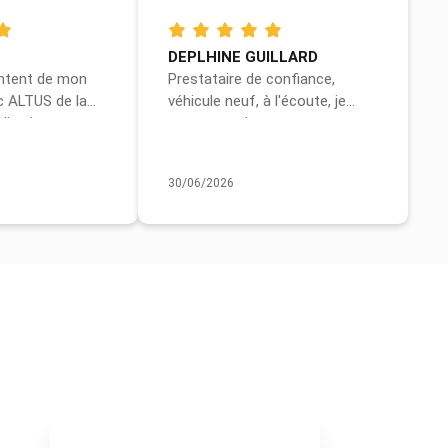
DEPLHINE GUILLARD
ontent de mon
Prestataire de confiance,
c ALTUS de la
véhicule neuf, à l'écoute, je
livraison
recommande sans aucun
problème, flocage magnifique,
une équipe au top ! Un grand
30/06/2026
merci à vous.