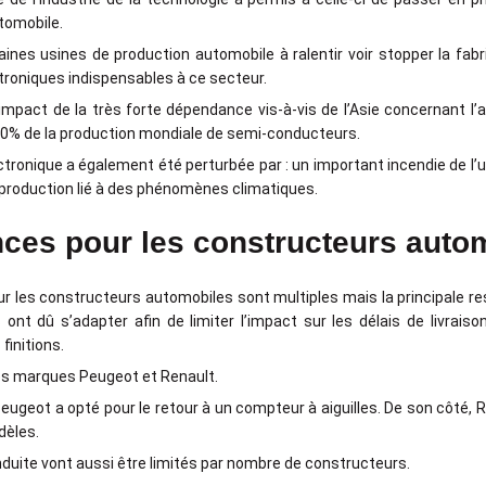
utomobile.
nes usines de production automobile à ralentir voir stopper la fabr
roniques indispensables à ce secteur.
’impact de la très forte dépendance vis-à-vis de l’Asie concernant
 10% de la production mondiale de semi-conducteurs.
ectronique a également été perturbée par : un important incendie de l’
production lié à des phénomènes climatiques.
ces pour les constructeurs auto
 les constructeurs automobiles sont multiples mais la principale res
ont dû s’adapter afin de limiter l’impact sur les délais de livrais
finitions.
es marques Peugeot et Renault.
ugeot a opté pour le retour à un compteur à aiguilles. De son côté, R
dèles.
nduite vont aussi être limités par nombre de constructeurs.