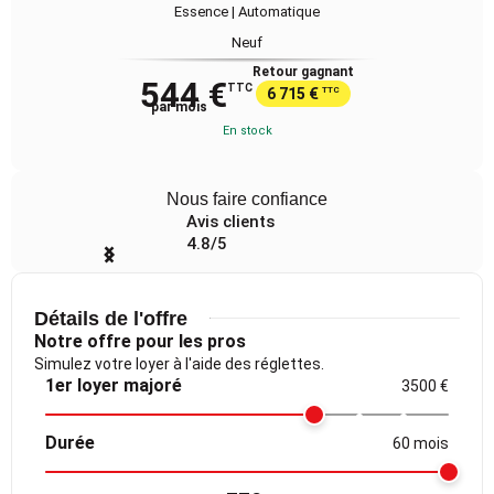
Essence | Automatique
Neuf
Retour gagnant
544 €
TTC
6 715 €
TTC
par mois
En stock
Nous faire confiance
Avis clients
4.8/5
Item
1
of
Détails de l'offre
4
Notre offre pour les pros
Simulez votre loyer à l'aide des réglettes.
1er loyer majoré
3500 €
Durée
60 mois