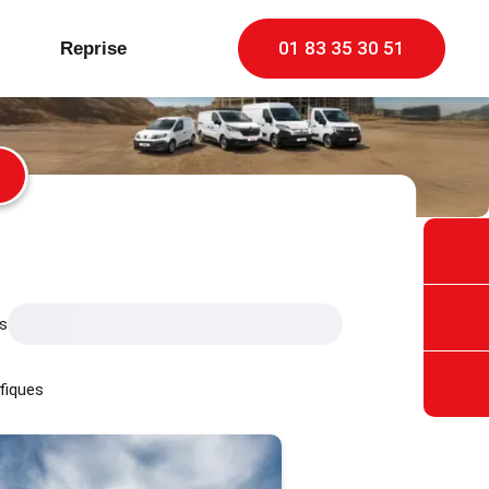
01 83 35 30 51
Reprise
s
fiques