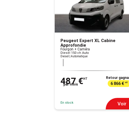
Peugeot Expert XL Cabine
Approfondie
Fourgon + Caméra
Diesel 150 ch Auto
Diesel | Automatique
487 €
Retour gagna
HT
6 866 €
HT
par mois
En stock
Voir