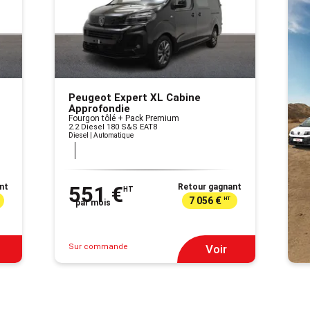
Peugeot Expert XL Cabine
Approfondie
Fourgon tôlé + Pack Premium
2.2 Diesel 180 S&S EAT8
Diesel | Automatique
nt
551 €
Retour gagnant
HT
7 056 €
HT
par mois
Sur commande
Voir