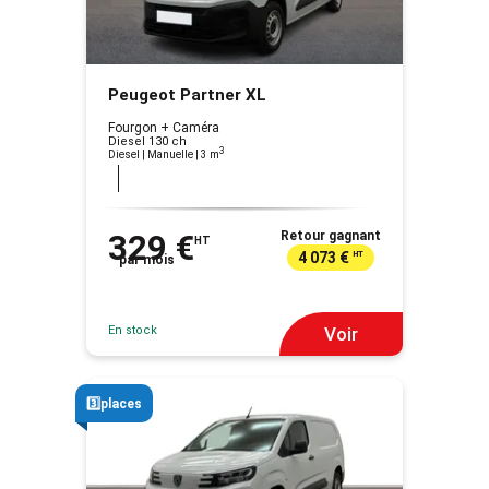
Peugeot Partner XL
Fourgon + Caméra
Diesel 130 ch
3
Diesel | Manuelle
| 3 m
329 €
Retour gagnant
HT
4 073 €
HT
par mois
En stock
Voir
3️⃣places