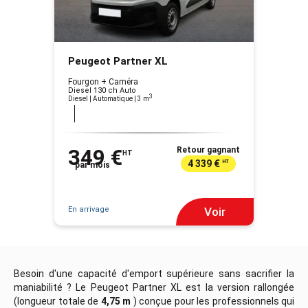
Peugeot Partner XL
Fourgon + Caméra
Diesel 130 ch Auto
3
Diesel | Automatique
| 3 m
349 €
Retour gagnant
HT
4 339 €
HT
par mois
En arrivage
Voir
Besoin d'une capacité d'emport supérieure sans sacrifier la
maniabilité ? Le Peugeot Partner XL est la version rallongée
(longueur totale de
4,75 m
) conçue pour les professionnels qui