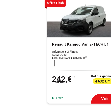
Offre Flash
Renault Kangoo Van E-TECH L1
Advance + 3 Places
AC22/DC80
3
Electrique | Automatique
| 3 m
242 €
Retour gagna
HT
4 632 €
HT
par mois
En stock
Voir