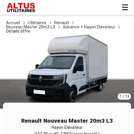
Accueil
Utilitaires
Renault
Nouveau Master 20m3 L3
Advance + Hayon Elevateur
Détails offre
1 / 13
Item
1
Renault Nouveau Master 20m3 L3
of
Hayon Elévateur
13
3.5T Blue dCi 170CV propulsion RJ