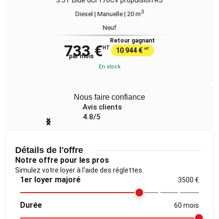
3
Diesel | Manuelle
| 20 m
Neuf
Retour gagnant
733 €
HT
10 944 €
HT
par mois
En stock
Nous faire confiance
Avis clients
4.8/5
Item
1
of
Détails de l'offre
4
Notre offre pour les pros
Simulez votre loyer à l'aide des réglettes.
1er loyer majoré
3500 €
Durée
60 mois