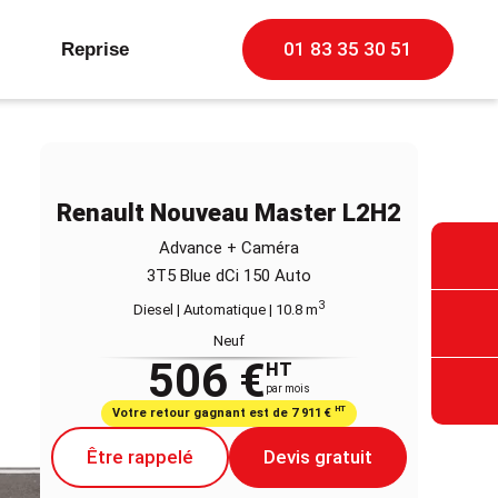
01 83 35 30 51
Reprise
Renault Nouveau Master L2H2
Advance + Caméra
3T5 Blue dCi 150 Auto
3
Diesel | Automatique
| 10.8 m
Neuf
506 €
HT
par mois
HT
Votre retour gagnant est de 7 911 €
Être rappelé
Devis gratuit