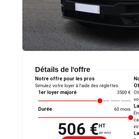
Détails de l'offre
Notre offre pour les pros
No
Of
Simulez votre loyer à l'aide des réglettes.
1er loyer majoré
3500 €
Ch
vo
La
Durée
60 mois
En
ca
506 €
HT
in
La
par mois