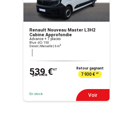
Renault Nouveau Master L3H2
Cabine Approfondie
Advance + 7 places
Blue dCi 150
3
Diesel | Manuelle
| 6 m
539 €
Retour gagnant
HT
7 930 €
HT
par mois
En stock
Voir