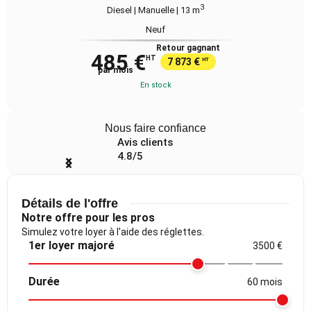
3
Diesel | Manuelle
| 13 m
Neuf
Retour gagnant
485 €
HT
7 873 €
HT
par mois
En stock
Nous faire confiance
Avis clients
4.8/5
Item
1
of
Détails de l'offre
4
Notre offre pour les pros
Simulez votre loyer à l'aide des réglettes.
1er loyer majoré
3500 €
Durée
60 mois