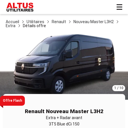
Accueil
Utilitaires
Renault
Nouveau Master L3H2
Extra
Détails offre
1 / 10
Offre Flash
Item
1
Renault Nouveau Master L3H2
of
Extra + Radar avant
10
3T5 Blue dCi 150