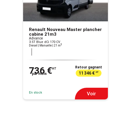
Renault Nouveau Master plancher
cabine 21m3
Advance
3.5T Blue dCi 170 CV
3
Diesel | Manuelle
| 21 m
736 €
Retour gagnant
HT
11 346 €
HT
par mois
En stock
Voir