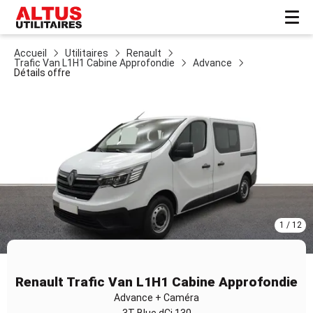
Accueil
Utilitaires
Renault
Trafic Van L1H1 Cabine Approfondie
Advance
Détails offre
1 / 12
Item
1
Renault Trafic Van L1H1 Cabine Approfondie
of
Advance + Caméra
12
3T Blue dCi 130