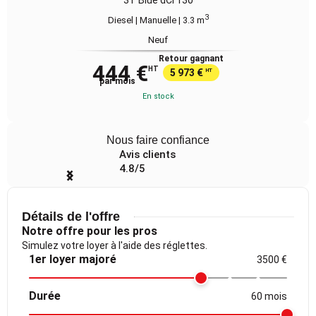
3
Diesel | Manuelle
| 3.3 m
Neuf
Retour gagnant
444 €
HT
5 973 €
HT
par mois
En stock
Nous faire confiance
Avis clients
4.8/5
Item
1
of
Détails de l'offre
4
Notre offre pour les pros
Simulez votre loyer à l'aide des réglettes.
1er loyer majoré
3500 €
Durée
60 mois