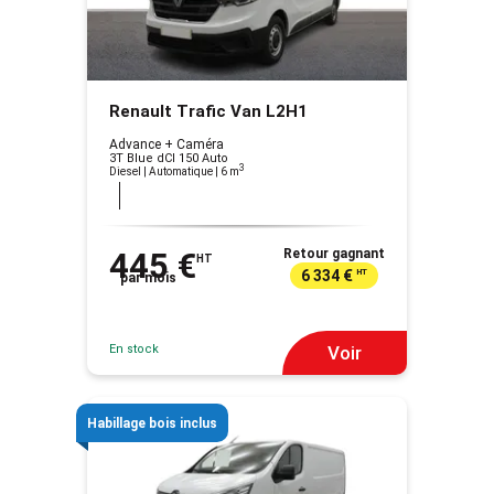
Renault Trafic Van L2H1
Advance + Caméra
3T Blue dCI 150 Auto
3
Diesel | Automatique
| 6 m
445 €
Retour gagnant
HT
6 334 €
HT
par mois
En stock
Voir
Habillage bois inclus