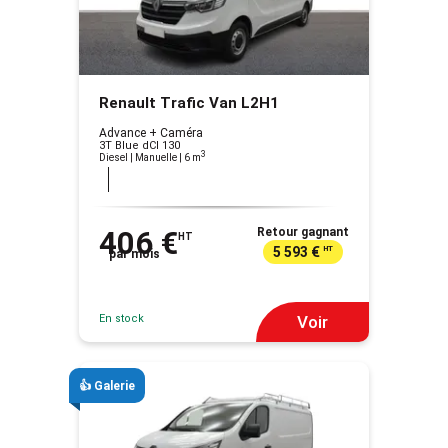
Renault Trafic Van L2H1
Advance + Caméra
3T Blue dCI 130
3
Diesel | Manuelle
| 6 m
406 €
Retour gagnant
HT
5 593 €
HT
par mois
En stock
Voir
👍 Galerie