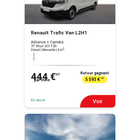
Renault Trafic Van L2H1
Advance + Caméra
3T Blue dCI 130
3
Diesel | Manuelle
| 6 m
444 €
Retour gagnant
HT
5 593 €
HT
par mois
En stock
Voir