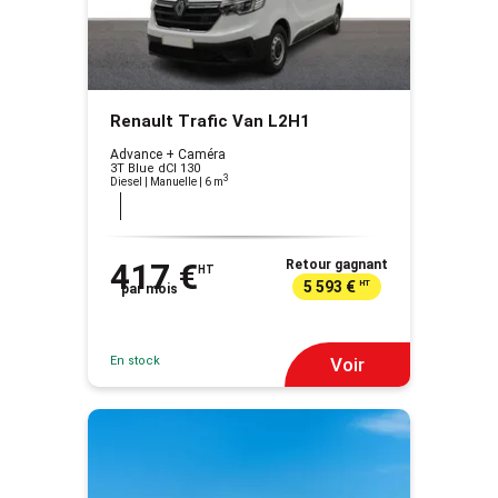
Renault Trafic Van L2H1
Advance + Caméra
3T Blue dCI 130
3
Diesel | Manuelle
| 6 m
417 €
Retour gagnant
HT
5 593 €
HT
par mois
En stock
Voir