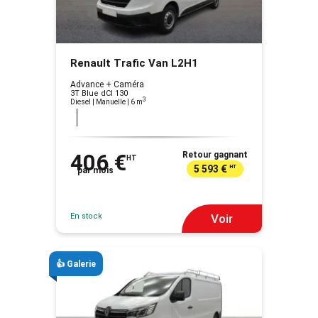
Renault Trafic Van L2H1
Advance + Caméra
3T Blue dCI 130
3
Diesel | Manuelle
| 6 m
406 €
Retour gagnant
HT
5 593 €
HT
par mois
En stock
Voir
👍 Galerie