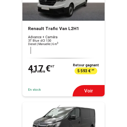
Renault Trafic Van L2H1
Advance + Caméra
3T Blue dCI 130
3
Diesel | Manuelle
| 6 m
417 €
Retour gagnant
HT
5 593 €
HT
par mois
En stock
Voir