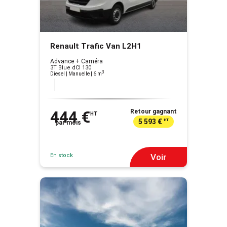
Renault Trafic Van L2H1
Advance + Caméra
3T Blue dCI 130
3
Diesel | Manuelle
| 6 m
444 €
Retour gagnant
HT
5 593 €
HT
par mois
En stock
Voir