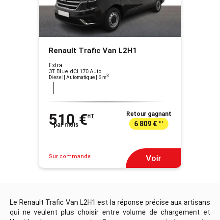
Renault Trafic Van L2H1
Extra
3T Blue dCI 170 Auto
3
Diesel | Automatique
| 6 m
510 €
Retour gagnant
HT
6 809 €
HT
par mois
Sur commande
Voir
Le Renault Trafic Van L2H1 est la réponse précise aux artisans
qui ne veulent plus choisir entre volume de chargement et