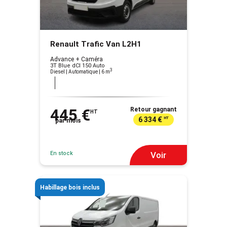
Renault Trafic Van L2H1
Advance + Caméra
3T Blue dCI 150 Auto
3
Diesel | Automatique
| 6 m
445 €
Retour gagnant
HT
6 334 €
HT
par mois
En stock
Voir
Habillage bois inclus