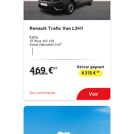
Renault Trafic Van L2H1
Extra
3T Blue dCI 150
3
Diesel | Manuelle
| 6 m
469 €
Retour gagnant
HT
6 315 €
HT
par mois
Sur commande
Voir