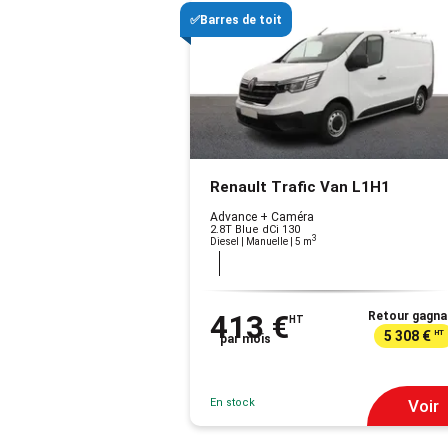
✅Barres de toit
Renault Trafic Van L1H1
Advance + Caméra
2.8T Blue dCi 130
3
Diesel | Manuelle
| 5 m
413 €
Retour gagna
HT
5 308 €
HT
par mois
En stock
Voir