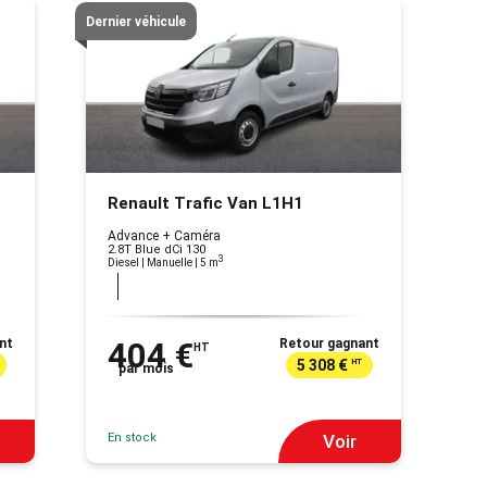
Dernier véhicule
Renault Trafic Van L1H1
Advance + Caméra
2.8T Blue dCi 130
3
Diesel | Manuelle
| 5 m
nt
404 €
Retour gagnant
HT
5 308 €
HT
par mois
En stock
Voir