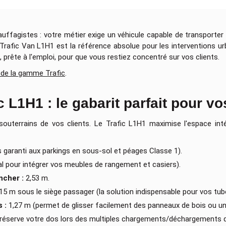
auffagistes : votre métier exige un véhicule capable de transporte
t Trafic Van L1H1 est la référence absolue pour les interventions 
 prête à l'emploi, pour que vous restiez concentré sur vos clients.
 de la gamme Trafic
.
 L1H1 : le gabarit parfait pour vo
 souterrains de vos clients. Le Trafic L1H1 maximise l'espace in
 garanti aux parkings en sous-sol et péages Classe 1).
al pour intégrer vos meubles de rangement et casiers).
cher :
2,53 m.
15 m sous le siège passager (la solution indispensable pour vos tubes
 :
1,27 m (permet de glisser facilement des panneaux de bois ou un
éserve votre dos lors des multiples chargements/déchargements q