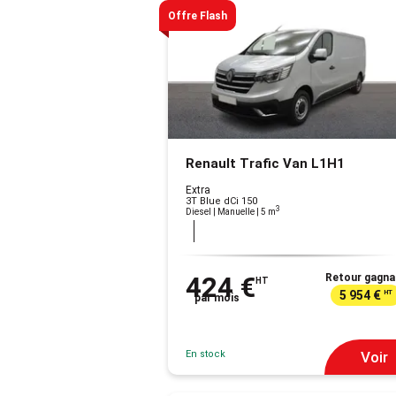
Offre Flash
Renault Trafic Van L1H1
Extra
3T Blue dCi 150
3
Diesel | Manuelle
| 5 m
424 €
Retour gagna
HT
5 954 €
HT
par mois
En stock
Voir