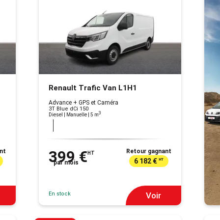
Renault Trafic Van L1H1
Advance + GPS et Caméra
3T Blue dCi 150
3
Diesel | Manuelle
| 5 m
nt
399 €
Retour gagnant
HT
6 182 €
HT
par mois
En stock
Voir