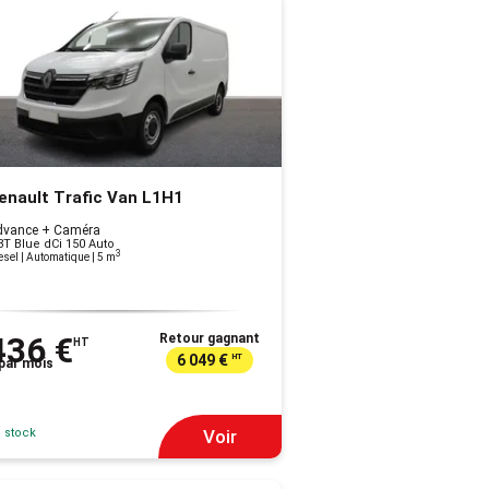
enault Trafic Van L1H1
dvance + Caméra
8T Blue dCi 150 Auto
3
esel | Automatique
| 5 m
436 €
Retour gagnant
HT
6 049 €
HT
par mois
 stock
Voir