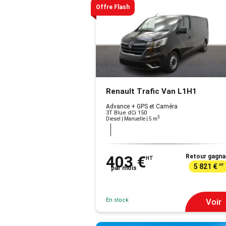
Offre Flash
Renault Trafic Van L1H1
Advance + GPS et Caméra
3T Blue dCi 150
3
Diesel | Manuelle
| 5 m
403 €
Retour gagna
HT
5 821 €
HT
par mois
En stock
Voir