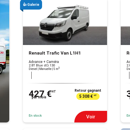
👍 Galerie
Renault Trafic Van L1H1
R
Advance + Caméra
A
2.8T Blue dCi 130
2.
3
Diesel | Manuelle
| 5 m
Di
427 €
Retour gagnant
HT
5 308 €
HT
par mois
En stock
En
Voir