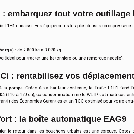
e : embarquez tout votre outillage
afic L1H1 encaisse vos équipements les plus denses (compresseurs, s
harge) :
de 2 800 kg à 3 070 kg.
g (idéal pour tracter une bétonnière ou une remorque nacelle).
Ci : rentabilisez vos déplacemen
 la pompe. Grâce à sa hauteur contenue, le Trafic L1H1 fend l'a
dCi (110 à 170 ch), sa consommation mixte WLTP est maîtrisée entr
garantit des Économies Garanties et un TCO optimisé pour votre entr
ffort : la boîte automatique EAG9
ier, le retour dans les bouchons urbains est une épreuve. Optez