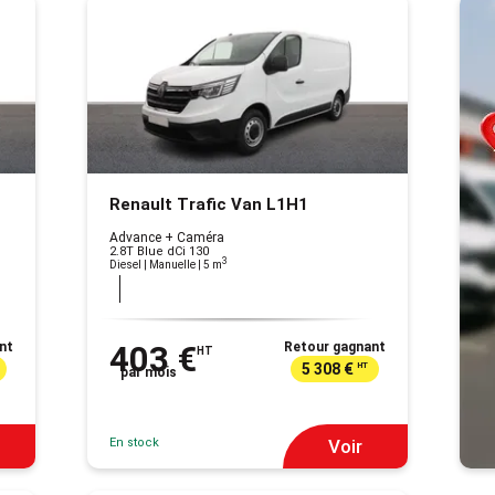
Renault Trafic Van L1H1
Advance + Caméra
2.8T Blue dCi 130
3
Diesel | Manuelle
| 5 m
nt
403 €
Retour gagnant
HT
5 308 €
HT
par mois
En stock
Voir