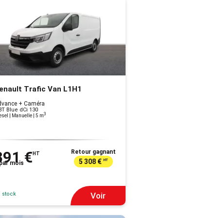
enault Trafic Van L1H1
dvance + Caméra
8T Blue dCi 130
3
esel | Manuelle
| 5 m
391 €
Retour gagnant
HT
5 308 €
HT
par mois
 stock
Voir