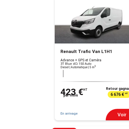
Renault Trafic Van L1H1
Advance + GPS et Caméra
3T Blue dCi 150 Auto
3
Diesel | Automatique
| 5 m
423 €
Retour gagna
HT
6 676 €
HT
par mois
En arrivage
Voir