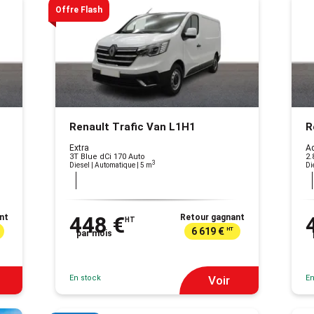
Offre Flash
Renault Trafic Van L1H1
R
Extra
A
3T Blue dCi 170 Auto
2.
3
Diesel | Automatique
| 5 m
Di
nt
448 €
Retour gagnant
HT
6 619 €
HT
par mois
En stock
En
Voir