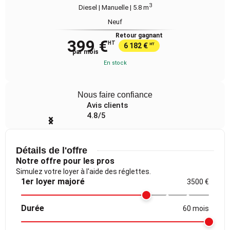
3
Diesel | Manuelle
| 5.8 m
Neuf
Retour gagnant
399 €
HT
6 182 €
HT
par mois
En stock
Nous faire confiance
Avis clients
4.8/5
Item
1
of
Détails de l'offre
4
Notre offre pour les pros
Simulez votre loyer à l'aide des réglettes.
1er loyer majoré
3500 €
Durée
60 mois