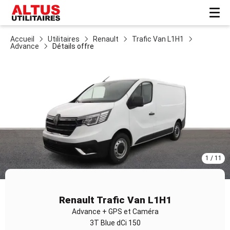
Accueil
Utilitaires
Renault
Trafic Van L1H1
Advance
Détails offre
1 / 11
Item
1
Renault Trafic Van L1H1
of
Advance + GPS et Caméra
11
3T Blue dCi 150